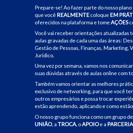
Prepare-se! Ao fazer parte do nosso plano
que você
REALMENTE
coloque
EM PRÁT
oferecidos na plataforma e tome
AÇÕES
c
Você vai receber orientações atualizadas 
aulas gravadas de cada uma das áreas: De
Gestão de Pessoas, Finanças, Marketing, V
Jurídico.
Uma vez por semana, vamos nos comunicar 
suas dúvidas através de aulas online com t
Também vamos orientar as melhores práti
exclusivo de networking, para que você te
outros empresários e possa trocar experiê
estão aprendendo, aplicando e como estão
O nosso grupo funciona como um grupo de a
UNIÃO
, a
TROCA
, o
APOIO
e a
PARCERIA