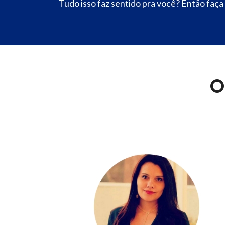
Tudo isso faz sentido pra você? Então faça
O