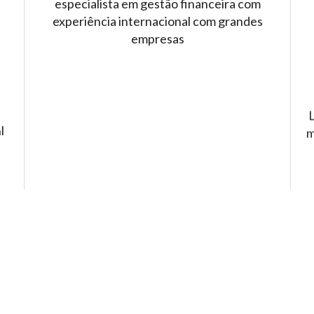
especialista em gestão financeira com
experiência internacional com grandes
empresas
a
L
l
m