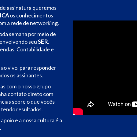
 de assinatura queremos
ICA
os conhecimentos
om a rede de networking.
toda semana por meio de
senvolvendo seu
SER
,
endas, Contabilidade e
ao vivo, para responder
odos os assinantes.
cas com o nosso grupo
nha contato direto com
ncias sobre o que vocês
 tendo resultados.
poio e a nossa cultura é a
.